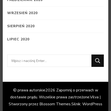
WRZESIEŃ 2020
SIERPIEŃ 2020
LIPIEC 2020
Szukasz
czegoś?
© prawa autorskie2026
Zapomnij o przerwach w
dostawie prądu
. Wszelkie prawa zastrzeżone.
Vilva |
Stworzony przez
Blossom Themes
.Silnik:
WordPress