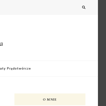
du
aty Prądotwórcze
O MNIE