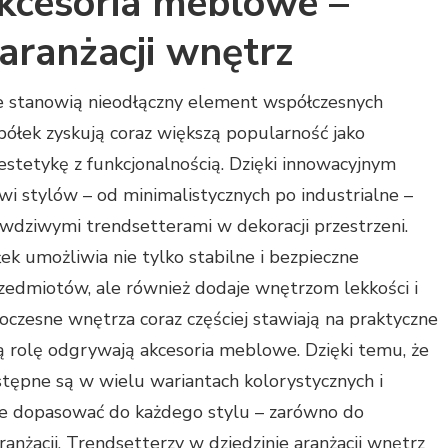
kcesoria meblowe –
aranżacji wnętrz
 stanowią nieodłączny element współczesnych
 półek zyskują coraz większą popularność jako
estetykę z funkcjonalnością. Dzięki innowacyjnym
i stylów – od minimalistycznych po industrialne –
awdziwymi trendsetterami w dekoracji przestrzeni.
k umożliwia nie tylko stabilne i bezpieczne
zedmiotów, ale również dodaje wnętrzom lekkości i
zesne wnętrza coraz częściej stawiają na praktyczne
ą rolę odgrywają akcesoria meblowe. Dzięki temu, że
stępne są w wielu wariantach kolorystycznych i
ie dopasować do każdego stylu – zarówno do
aranżacji. Trendsetterzy w dziedzinie aranżacji wnętrz