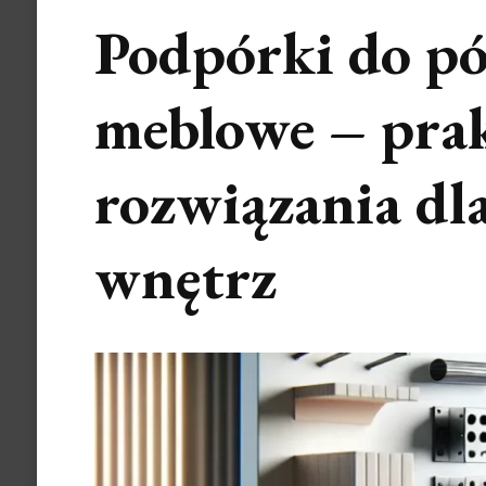
Podpórki do pół
meblowe – pra
rozwiązania dl
wnętrz