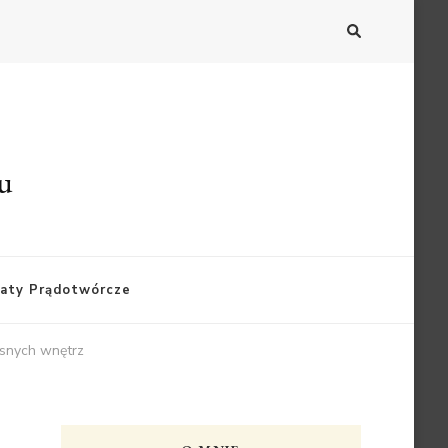
du
aty Prądotwórcze
esnych wnętrz