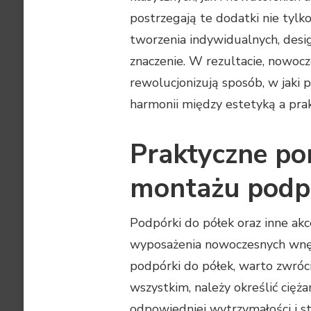
postrzegają te dodatki nie tylko
tworzenia indywidualnych, desig
znaczenie. W rezultacie, nowoc
rewolucjonizują sposób, w jaki 
harmonii między estetyką a prak
Praktyczne po
montażu podp
Podpórki do półek oraz inne a
wyposażenia nowoczesnych wnętr
podpórki do półek, warto zwróc
wszystkim, należy określić cięż
odpowiedniej wytrzymałości i s