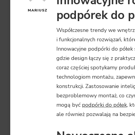
Innowacyjne r
podpórek do p
MARIUSZ
Współczesne trendy we wnętrza
i funkcjonalnych rozwiązań, któ
Innowacyjne podpórki do półek s
gdzie design łączy się z prakt
coraz częściej spotykamy produ
technologiom montażu, zapewni
konstrukcji. Zastosowanie inte
bezproblemowy montaż, co czyn
mogą być
podpórki do półek
, k
ale również pozwalają na bezpie