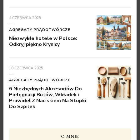
4 CZERWCA 2025
AGREGATY PRĄDOTWÓRCZE
Niezwykłe hotele w Polsce:
Odkryj piękno Krynicy
10 CZERWCA 2025
AGREGATY PRĄDOTWÓRCZE
6 Niezbędnych Akcesoriów Do
Pielęgnacji Butów, Wkładek i
Prawideł Z Naciskiem Na Stopki
Do Szpilek
O MNIE